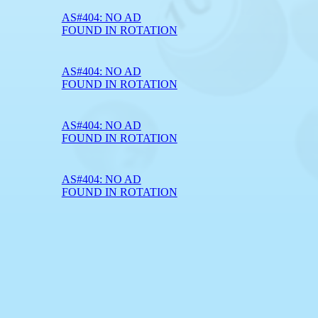
AS#404: NO AD
FOUND IN ROTATION
AS#404: NO AD
FOUND IN ROTATION
AS#404: NO AD
FOUND IN ROTATION
AS#404: NO AD
FOUND IN ROTATION