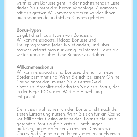
wenn es um Bonusse geht. In der nachstehenden Liste
finden Sie unsere drei besten Vorschläge. Zusammen
mit den großen Willkommensprämien werden Ihnen
auch spannende und sichere Casinos geboten.
Bonus-Typen
Es gibt drei Haupttypen von Bonussen:
Willkommenspakete, Reload Bonusse und
Treueprogramme. Jeder Typ ist anders, und über
manche erfährt man nur wenig im Internet. Lesen Sie
weiter, um alles über diese Bonusse zu erfahren.
Willkommensbonus
Willkommenspakete sind Bonusse, die nur für neue
Spieler bestimmt sind. Wenn Sie sich bei einem Online
Casino anmelden, müssen Sie als erstes Geld
einzahlen. Anschließend erhalten Sie einen Bonus, der
in der Regel 100% dem Wert der Einzahlung
entspricht.
Sie müssen wahrscheinlich den Bonus direkt nach der
ersten Einzahlung nutzen. Wenn Sie sich für ein Casino
wie Millionaire Casino entscheiden, können Sie Ihren
gesamten Bonus auf die ersten Einzahlungen
aufteilen, um es einfacher zu machen. Casinos wie
Cherry Red Casino bieten Ihnen zudem mehr als einen